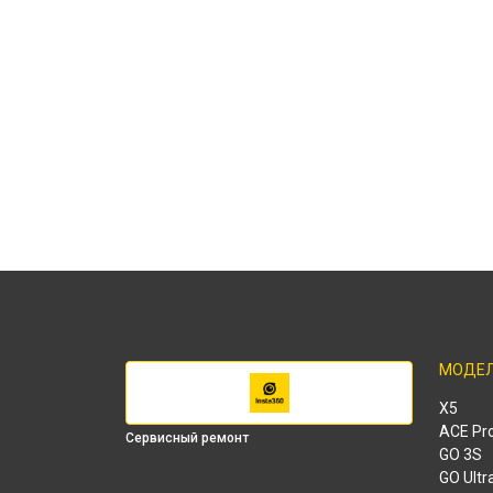
МОДЕ
X5
ACE Pr
Сервисный ремонт
GO 3S
GO Ultr