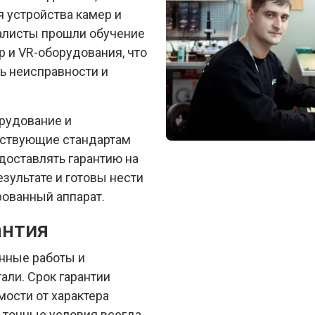
я устройства камер и
иалисты прошли обучение
 и VR-оборудования, что
ь неисправности и
рудование и
тствующие стандартам
доставлять гарантию на
зультате и готовы нести
рованный аппарат.
антия
енные работы и
али. Срок гарантии
ости от характера
- точные условия всегда